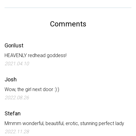
Comments
Gorilust
HEAVENLY redhead goddess!
2021.04.10
Josh
Wow, the girl next door :):)
2022.08.26
Stefan
Mmmm wonderful, beautiful, erotic, stunning perfect lady
2022.11.28